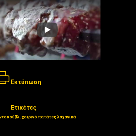
https://www.youtube.com/embed/Zmgd5BC
Εκτύπωση
Ετικέτες
ντοσούβλι
χοιρινό
πατάτες
λαχανικά