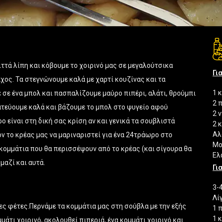
ττά λίπη και κόβουμε το χοιρινό μας σε μεγαλούτσικα
Γι
χος. Τα στεγνώνουμε καλά με χαρτί κουζίνας και τα
1 
 σε ένα μπολ και πασπαλίζουμε μαύρο πιπέρι, αλάτι, θρούμπι
2 
ατεύουμε καλά και βάζουμε το μπολ στο ψυγείο αφού
2 
 είναι στη δική σας κρίση αν και γενικά τα σουβλιστά
2 
Αλ
ν το κρέας μας να μαριναριστεί για ένα 24τράωρο στο
Μο
 κομμάτια που θα περισσέψουν από το κρέας (και σίγουρα θα
Ελ
μαζί και αυτά.
Γι
3-
Λί
ες φέτες.Περνάμε τα κομμάτια μας στη σούβλα με την εξής
1 
1 
μάτι χοιρινό, ακολουθεί πιπεριά, ένα κομμάτι χοιρινό και