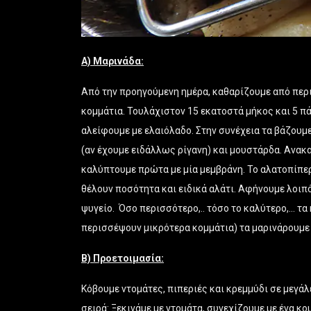
Α) Μαρινάδα:
Από την προηγούμενη ημέρα, καθαρίζουμε από περι
κομμάτια. Τουλάχιστον 15 εκατοστά μήκος και 5 πά
αλείφουμε με ελαιόλαδο. Στην συνέχεια τα βάζουμε
(αν έχουμε ειδάλλως ρίγανη) και μουστάρδα. Ανακ
καλύπτουμε πρώτα με μία μεμβράνη. Το αλατοπίπερο
θέλουν ποσότητα και ειδικά αλάτι. Αφήνουμε λοιπό
ψυγείο. Όσο περισσότερο,.. τόσο το καλύτερο,… τα
περισσέψουν μικρότερα κομμάτια) τα μαρινάρουμε 
Β) Προετοιμασία:
Κόβουμε ντομάτες, πιπεριές και κρεμμύδι σε μεγάλ
σειρά: Ξεκινάμε με ντομάτα, συνεχίζουμε με ένα κομ