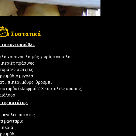
Συστατικά
α το κοντοσούβλι:
κιλό χοιρινός λαιμός χωρίς κόκκαλο
πιπεριές πράσινες
ντομάτες σφιχτές
κρεμμύδια μεγάλα
άτι, πιπέρι μάυρο, θρούμπι
υστάρδα (ελαφριά 2-3 κουταλιές σούπας)
αιόλαδο
α τις πατάτες:
4 μεγάλες πατάτες
γα μανιτάρια
πιπεριά
κρεμμύδι