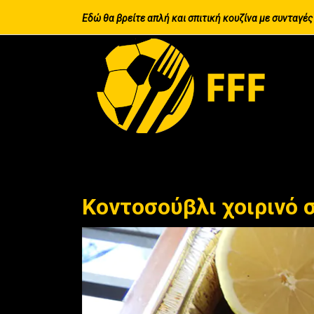
Εδώ θα βρείτε απλή και σπιτική κουζίνα με συνταγές
Κοντοσούβλι χοιρινό 