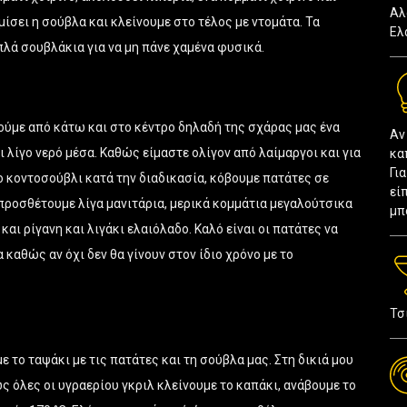
Αλ
ίσει η σούβλα και κλείνουμε στο τέλος με ντομάτα. Τα
Ελ
λά σουβλάκια για να μη πάνε χαμένα φυσικά.
τούμε από κάτω και στο κέντρο δηλαδή της σχάρας μας ένα
Αν
 λίγο νερό μέσα. Καθώς είμαστε ολίγον από λαίμαργοι και για
κα
Γι
το κοντοσούβλι κατά την διαδικασία, κόβουμε πατάτες σε
εί
 προσθέτουμε λίγα μανιτάρια, μερικά κομμάτια μεγαλούτσικα
μπ
αι ρίγανη και λιγάκι ελαιόλαδο. Καλό είναι οι πατάτες να
καθώς αν όχι δεν θα γίνουν στον ίδιο χρόνο με το
Τσ
 το ταψάκι με τις πατάτες και τη σούβλα μας. Στη δικιά μου
 όλες οι υγραερίου γκριλ κλείνουμε το καπάκι, ανάβουμε το