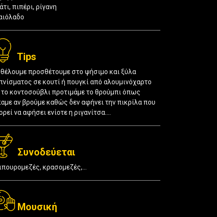
άτι, πιπέρι, ρίγανη
αιόλαδο
Tips
 θέλουμε προσθέτουμε στο ψήσιμο και ξύλα
πνίσματος σε κουτί ή πουγκί από αλουμινόχαρτο
α το κοντοσούβλι προτιμάμε το θρούμπι όπως
παμε αν βρούμε καθώς δεν αφήνει την πικρίλα που
ορεί να αφήσει ενίοτε η ριγανίτσα….
Συνοδεύεται
ιπουρομεζές, κρασομεζές,...
Μουσική