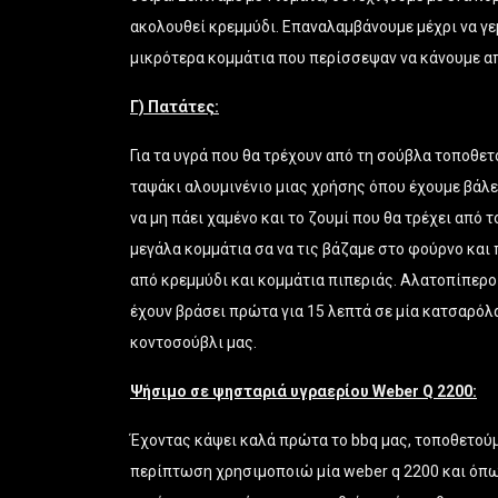
ακολουθεί κρεμμύδι. Επαναλαμβάνουμε μέχρι να γεμ
μικρότερα κομμάτια που περίσσεψαν να κάνουμε απ
Γ) Πατάτες:
Για τα υγρά που θα τρέχουν από τη σούβλα τοποθε
ταψάκι αλουμινένιο μιας χρήσης όπου έχουμε βάλει
να μη πάει χαμένο και το ζουμί που θα τρέχει από 
μεγάλα κομμάτια σα να τις βάζαμε στο φούρνο και
από κρεμμύδι και κομμάτια πιπεριάς. Αλατοπίπερο κ
έχουν βράσει πρώτα για 15 λεπτά σε μία κατσαρόλα 
κοντοσούβλι μας.
Ψήσιμο σε ψησταριά υγραερίου Weber Q 2200:
Έχοντας κάψει καλά πρώτα το bbq μας, τοποθετούμε
περίπτωση χρησιμοποιώ μία weber q 2200 και όπως