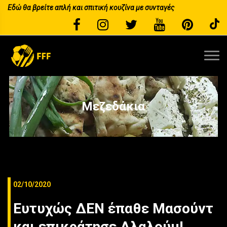
Εδώ θα βρείτε απλή και σπιτική κουζίνα με συνταγές
Μεζεδάκια
02/10/2020
Ευτυχώς ΔΕΝ έπαθε Μασούντ
και επικράτησε Αλαλούμ!