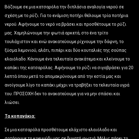
Βάζουμε σε μια κατσαρόλα την διπλάσια αναλογία νερού σε
σχέση με το ρύζι. Για το ενάμιση ποτήρι θέλουμε τρία ποτήρια
νερού. Αφήνουμε το νερό να βράσει και προσθέτουμε το ρύζι
μας. Χαμηλώνουμε την φωτιά αρκετά, στο ένα τρίτο
τουλάχιστον και ενώ ανακατεύουμε ρίχνουμε την δάφνη, το
ξύσμα λεμονιού, αλάτι, πιπέρι και δύο κουταλιές της σούπας
ελαιόλαδο. Κάνουμε ένα τελευταίο ανακάτεμα και κλείνουμε το
καπάκι της κατσαρόλας. Αφήνουμε το ρύζι να σιγοβράσει για 20
λεπτά όπου μετά το απομακρύνουμε από την εστία μας και
ανοίγουμε λίγο το καπάκι μέχρι να τραβήξει τα τελευταία υγρά
του. ΠΡΟΣΟΧΗ δεν το ανακατεύουμε για να μην σπάσει και
λιώσει.
Τα κοπανάκια:
Σε μια κατσαρόλα προσθέτουμε ελάχιστο ελαιόλαδο και
σοτάρουμε το κρεμμύδι μας σε δυνατή φωτιά. Μόλις πάρει το