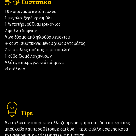
Συστατικά
10 κοπανάκια κοτόπουλου
1 μεγάλο, ξερό κρεμμύδι
1 ½ ποτήρι ρύζι αμερικάνικο
2 φύλλα δάφνης
Λίγο ξύσμα από φλούδα λεμονιού
½ κουτί συμπυκνωμένου χυμού ντομάτας
2 κουταλιές σούπας τοματοπελτέ
1 κύβο ζωμό λαχανικών
Αλάτι, πιπέρι, γλυκιά πάπρικα
ελαιόλαδο
Tips
Αντί γλυκιάς πάπρικας αλλάζουμε σε τρίμα από δύο πιπερίτσες
μπούκοβο και προσθέτουμε και δυο – τρία φύλλα δάφνης κατά
το μαγείρεμα. Αλλάζει εντελώς η ένταση.